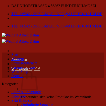
Zum
BAHNHOFSTRASSE 4
56862 PÜNDERICH/MOSEL
Inhalt
TEL. 06542 - 2805
E-MAIL INFO@ALFRED-DAHM.DE
springen
TEL. 06542 - 2805
E-MAIL INFO@ALFRED-DAHM.DE
Start
Weingut
Anmelden
Strausswirtschaft
Ferienwohnung
Warenkorb /
0,00
€
Wein-Shop
Kontakt
Kategorien
Likör & Edelbrände
Rotweine
Es befinden sich keine Produkte im Warenkorb.
Sekt & Secco
alkoholfreie Produkte
Zurück zum Shop