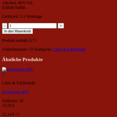
Alkohol: 40% Vol.
Enthält Sulfite.
Lieferzeit:
2-3 Werktage
Obstler
40%
In den Warenkorb
Menge
Produkt enthält: 0,7
l
Artikelnummer:
33
Kategorie:
Likör & Edelbrände
Ähnliche Produkte
+
Likör & Edelbrände
Zwetschen 40%
Artikelnr: 34
15,50
€
22,14
€
/
l