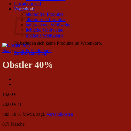
Uncategorized
Warenkorb
Weißweine
alkoholfrei Produkte
alkoholfreie Produkte
halbtrockene Weißweine
liebliche Weißweine
trockene Weißweine
Es befinden sich keine Produkte im Warenkorb.
Start
/
Likör & Edelbrände
Zurück zum Shop
Obstler 40%
14,00
€
20,00
€
/
l
inkl. 19 % MwSt.
zzgl.
Versandkosten
0,7l Flasche