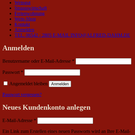
Weingut
Strausswirtschaft
Ferienwohnung
Wein-Shop
Kontakt
Anmelden
TEL. 06542 - 2805
E-MAIL INFO@ALFRED-DAHM.DE
Anmelden
Erforderlich
Benutzername oder E-Mail-Adresse
*
Erforderlich
Passwort
*
Angemeldet bleiben
Anmelden
Passwort vergessen?
Neues Kundenkonto anlegen
Erforderlich
E-Mail-Adresse
*
Ein Link zum Erstellen eines neuen Passworts wird an Ihre E-Mail-