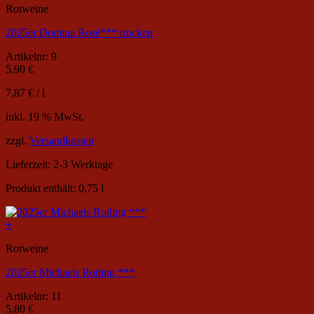
Rotweine
2025er Domina Rosé*** trocken
Artikelnr: 9
5,90
€
7,87
€
/
l
inkl. 19 % MwSt.
zzgl.
Versandkosten
Lieferzeit:
2-3 Werktage
Produkt enthält: 0,75
l
+
Rotweine
2025er Michaels Rotling ***
Artikelnr: 11
5,80
€