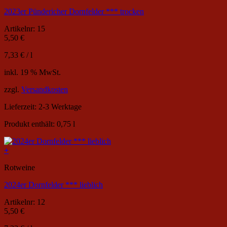
2023er Pündericher Dornfelder *** trocken
Artikelnr: 15
5,50
€
7,33
€
/
l
inkl. 19 % MwSt.
zzgl.
Versandkosten
Lieferzeit:
2-3 Werktage
Produkt enthält: 0,75
l
+
Rotweine
2024er Dornfelder *** lieblich
Artikelnr: 12
5,50
€