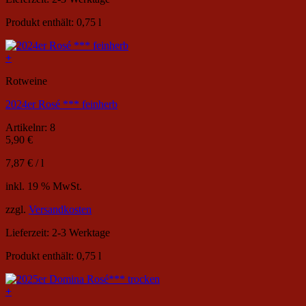
Produkt enthält: 0,75
l
+
Rotweine
2024er Rosé *** feinherb
Artikelnr: 8
5,90
€
7,87
€
/
l
inkl. 19 % MwSt.
zzgl.
Versandkosten
Lieferzeit:
2-3 Werktage
Produkt enthält: 0,75
l
+