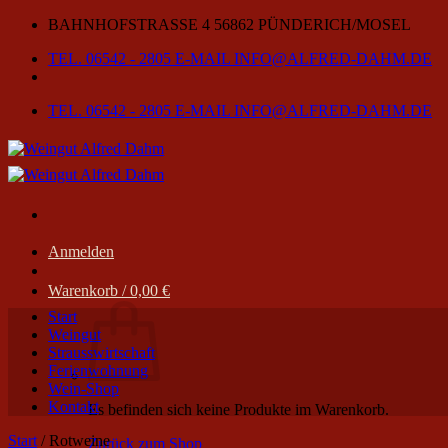
Zum
BAHNHOFSTRASSE 4
56862 PÜNDERICH/MOSEL
Inhalt
TEL. 06542 - 2805
E-MAIL INFO@ALFRED-DAHM.DE
springen
TEL. 06542 - 2805
E-MAIL INFO@ALFRED-DAHM.DE
Anmelden
Warenkorb /
0,00
€
Start
Weingut
Strausswirtschaft
Ferienwohnung
Wein-Shop
Kontakt
Es befinden sich keine Produkte im Warenkorb.
Start
/
Rotweine
Zurück zum Shop