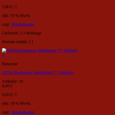
5,80
€
/
l
inkl. 19 % MwSt.
zzgl.
Versandkosten
Lieferzeit:
2-3 Werktage
Produkt enthält: 1
l
+
Rotweine
2025er Portugieser Weißherbst *** feinherb
Artikelnr: 10
6,00
€
8,00
€
/
l
inkl. 19 % MwSt.
zzgl.
Versandkosten