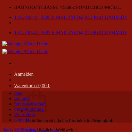
Zum
BAHNHOFSTRASSE 4
56862 PÜNDERICH/MOSEL
Inhalt
TEL. 06542 - 2805
E-MAIL INFO@ALFRED-DAHM.DE
springen
TEL. 06542 - 2805
E-MAIL INFO@ALFRED-DAHM.DE
Anmelden
Warenkorb /
0,00
€
Start
Weingut
Strausswirtschaft
Ferienwohnung
Wein-Shop
Kontakt
Es befinden sich keine Produkte im Warenkorb.
Start
/
Weißweine
/
liebliche Weißweine
Zurück zum Shop