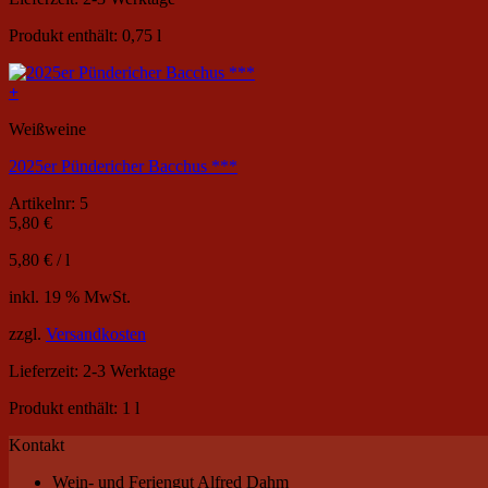
Produkt enthält: 0,75
l
+
Weißweine
2025er Pündericher Bacchus ***
Artikelnr: 5
5,80
€
5,80
€
/
l
inkl. 19 % MwSt.
zzgl.
Versandkosten
Lieferzeit:
2-3 Werktage
Produkt enthält: 1
l
Kontakt
Wein- und Feriengut Alfred Dahm