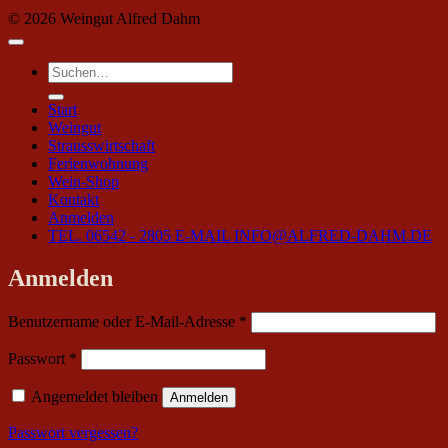
© 2026 Weingut Alfred Dahm
Suchen
nach:
Start
Weingut
Strausswirtschaft
Ferienwohnung
Wein-Shop
Kontakt
Anmelden
TEL. 06542 - 2805
E-MAIL INFO@ALFRED-DAHM.DE
Anmelden
Erforderlich
Benutzername oder E-Mail-Adresse
*
Erforderlich
Passwort
*
Angemeldet bleiben
Anmelden
Passwort vergessen?