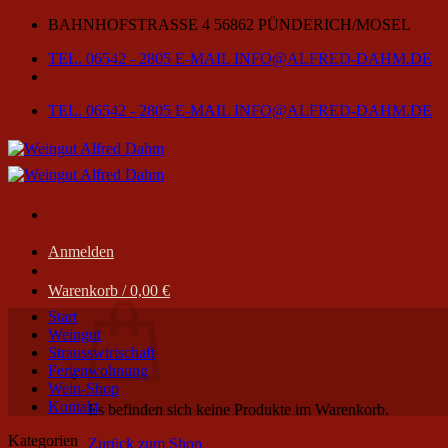
Zum
BAHNHOFSTRASSE 4
56862 PÜNDERICH/MOSEL
Inhalt
TEL. 06542 - 2805
E-MAIL INFO@ALFRED-DAHM.DE
springen
TEL. 06542 - 2805
E-MAIL INFO@ALFRED-DAHM.DE
Anmelden
Warenkorb /
0,00
€
Start
Weingut
Strausswirtschaft
Ferienwohnung
Wein-Shop
Kontakt
Es befinden sich keine Produkte im Warenkorb.
Kategorien
Zurück zum Shop