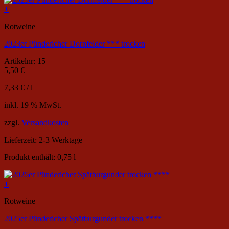
+
Rotweine
2023er Pündericher Dornfelder *** trocken
Artikelnr: 15
5,50
€
7,33
€
/
l
inkl. 19 % MwSt.
zzgl.
Versandkosten
Lieferzeit:
2-3 Werktage
Produkt enthält: 0,75
l
+
Rotweine
2025er Pündericher Spätburgunder trocken ****