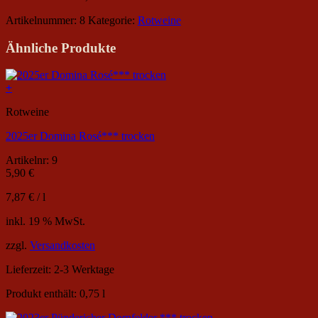
Menge
Artikelnummer:
8
Kategorie:
Rotweine
Ähnliche Produkte
+
Rotweine
2025er Domina Rosé*** trocken
Artikelnr: 9
5,90
€
7,87
€
/
l
inkl. 19 % MwSt.
zzgl.
Versandkosten
Lieferzeit:
2-3 Werktage
Produkt enthält: 0,75
l