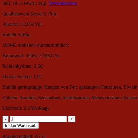
inkl. 19 % MwSt.
zzgl.
Versandkosten
Qualitätswein Mosel 0,75ltr.
Alkohol: 12,0% Vol.
Enthält Sulfite.
100ML enthalten durchschnittlich:
Brennwert: 326KJ / 78KCAL
Kohlenhydrate: 2,5G
Davon Zucker: 1,9G
Enthält geringfügige Mengen von Fett, gesättigten Fettsäuren, Eiweiß
Zutaten: Trauben, Saccharose, Stabilisatoren: Metaweinsäure, Konserv
Lieferzeit:
2-3 Werktage
2024er
Rosé
In den Warenkorb
***
feinherb
Produkt enthält: 0,75
l