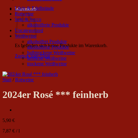
Likör & Edelbrände
Warenkorb
Rotweine
Sekt & Secco
alkoholfreie Produkte
Uncategorized
Weißweine
alkoholfrei Produkte
Es befinden sich keine Produkte im Warenkorb.
alkoholfreie Produkte
halbtrockene Weißweine
Zurück zum Shop
liebliche Weißweine
trockene Weißweine
Start
/
Rotweine
2024er Rosé *** feinherb
5,90
€
7,87
€
/
l