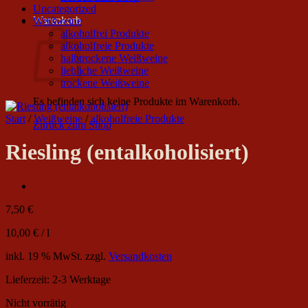
Uncategorized
Warenkorb
Weißweine
alkoholfrei Produkte
alkoholfreie Produkte
halbtrockene Weißweine
liebliche Weißweine
trockene Weißweine
Es befinden sich keine Produkte im Warenkorb.
Start
/
Weißweine
/
alkoholfreie Produkte
Zurück zum Shop
Riesling (entalkoholisiert)
7,50
€
10,00
€
/
l
inkl. 19 % MwSt.
zzgl.
Versandkosten
Lieferzeit:
2-3 Werktage
Nicht vorrätig