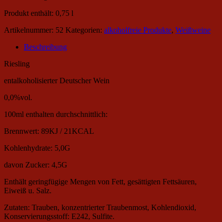
Produkt enthält: 0,75
l
Artikelnummer:
52
Kategorien:
alkoholfreie Produkte
,
Weißweine
Beschreibung
Riesling
entalkoholisierter Deutscher Wein
0,0%vol.
100ml enthalten durchschnittlich:
Brennwert: 89KJ / 21KCAL
Kohlenhydrate: 5,0G
davon Zucker: 4,5G
Enthält geringfügige Mengen von Fett, gesättigten Fettsäuren,
Eiweiß u. Salz.
Zutaten: Trauben, konzentrierter Traubenmost, Kohlendioxid,
Konservierungsstoff: E242, Sulfite.