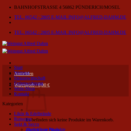
Zum
BAHNHOFSTRASSE 4
56862 PÜNDERICH/MOSEL
Inhalt
TEL. 06542 - 2805
E-MAIL INFO@ALFRED-DAHM.DE
springen
TEL. 06542 - 2805
E-MAIL INFO@ALFRED-DAHM.DE
Start
Weingut
Anmelden
Strausswirtschaft
Ferienwohnung
Warenkorb /
0,00
€
Wein-Shop
Kontakt
Kategorien
Likör & Edelbrände
Rotweine
Es befinden sich keine Produkte im Warenkorb.
Sekt & Secco
alkoholfreie Produkte
Zurück zum Shop